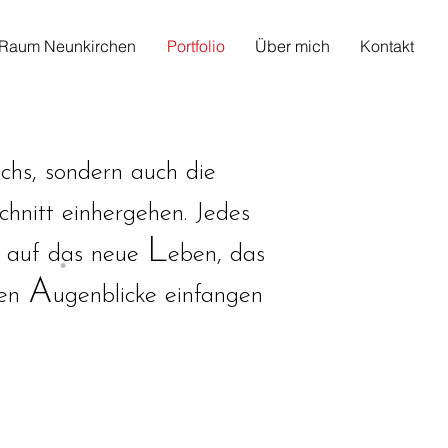
e Raum Neunkirchen
Portfolio
Über mich
Kontakt
chs, sondern auch die
hnitt einhergehen. Jedes
L
e auf das neue
eben, das
A
ren
ugenblicke einfangen