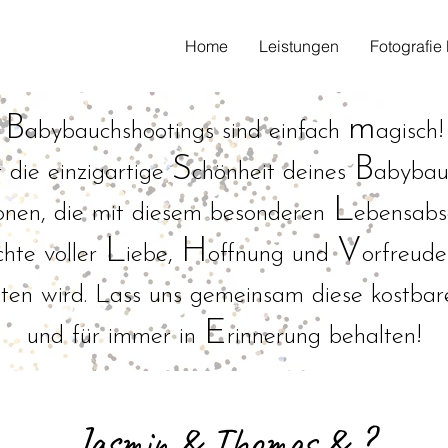
Home
Leistungen
Fotografi
B
m
abybauchshootings sind einfach
agisch!
S
B
r die einzigartige
chönheit deines
abybau
L
onen, die mit diesem besonderen
ebensabsc
L
H
V
chte voller
iebe,
offnung und
orfreud
reten wird. Lass uns gemeinsam diese kostba
E
und für immer in
rinnerung behalten!
Jasmin & Thomas & ?